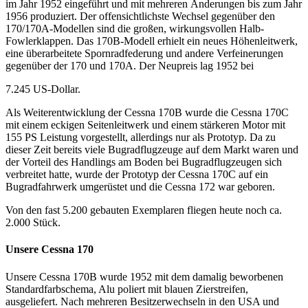
im Jahr 1952 eingeführt und mit mehreren Änderungen bis zum Jahr
1956 produziert. Der offensichtlichste Wechsel gegenüber den
170/170A-Modellen sind die großen, wirkungsvollen Halb-
Fowlerklappen. Das 170B-Modell erhielt ein neues Höhenleitwerk,
eine überarbeitete Spornradfederung und andere Verfeinerungen
gegenüber der 170 und 170A. Der Neupreis lag 1952 bei
7.245 US-Dollar.
Als Weiterentwicklung der Cessna 170B wurde die Cessna 170C
mit einem eckigen Seitenleitwerk und einem stärkeren Motor mit
155 PS Leistung vorgestellt, allerdings nur als Prototyp. Da zu
dieser Zeit bereits viele Bugradflugzeuge auf dem Markt waren und
der Vorteil des Handlings am Boden bei Bugradflugzeugen sich
verbreitet hatte, wurde der Prototyp der Cessna 170C auf ein
Bugradfahrwerk umgerüstet und die Cessna 172 war geboren.
Von den fast 5.200 gebauten Exemplaren fliegen heute noch ca.
2.000 Stück.
Unsere Cessna 170
Unsere Cessna 170B wurde 1952 mit dem damalig beworbenen
Standardfarbschema, Alu poliert mit blauen Zierstreifen,
ausgeliefert. Nach mehreren Besitzerwechseln in den USA und