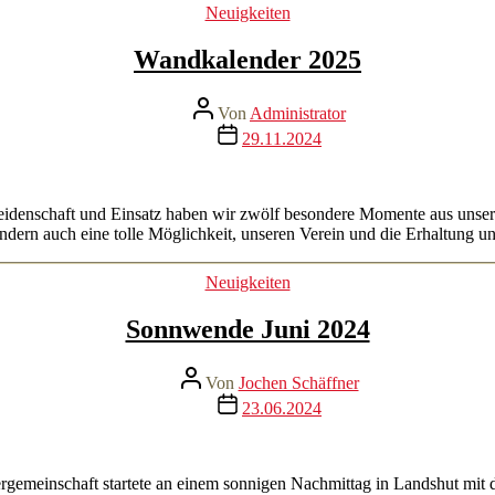
Kategorien
Neuigkeiten
Wandkalender 2025
Beitragsautor
Von
Administrator
Veröffentlichungsdatum
29.11.2024
l Leidenschaft und Einsatz haben wir zwölf besondere Momente aus uns
sondern auch eine tolle Möglichkeit, unseren Verein und die Erhaltung u
Kategorien
Neuigkeiten
Sonnwende Juni 2024
Beitragsautor
Von
Jochen Schäffner
Veröffentlichungsdatum
23.06.2024
meinschaft startete an einem sonnigen Nachmittag in Landshut mit 