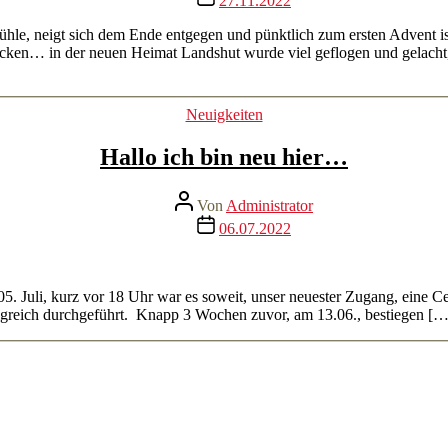
27.11.2022
ühle, neigt sich dem Ende entgegen und pünktlich zum ersten Advent i
icken… in der neuen Heimat Landshut wurde viel geflogen und gelach
Kategorien
Neuigkeiten
Hallo ich bin neu hier…
Beitragsautor
Von
Administrator
Veröffentlichungsdatum
06.07.2022
Juli, kurz vor 18 Uhr war es soweit, unser neuester Zugang, eine Ce
greich durchgeführt. Knapp 3 Wochen zuvor, am 13.06., bestiegen […