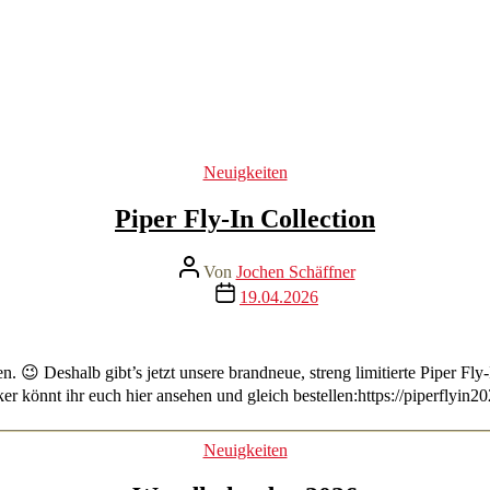
Kategorien
Neuigkeiten
Piper Fly-In Collection
Beitragsautor
Von
Jochen Schäffner
Veröffentlichungsdatum
19.04.2026
 😉 Deshalb gibt’s jetzt unsere brandneue, streng limitierte Piper Fly-
er könnt ihr euch hier ansehen und gleich bestellen:https://piperflyin2
Kategorien
Neuigkeiten