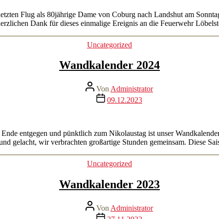
etzten Flug als 80jährige Dame von Coburg nach Landshut am Sonntag 
erzlichen Dank für dieses einmalige Ereignis an die Feuerwehr Löbel
Kategorien
Uncategorized
Wandkalender 2024
Beitragsautor
Von
Administrator
Veröffentlichungsdatum
09.12.2023
em Ende entgegen und pünktlich zum Nikolaustag ist unser Wandkalend
 und gelacht, wir verbrachten großartige Stunden gemeinsam. Diese Sa
Kategorien
Uncategorized
Wandkalender 2023
Beitragsautor
Von
Administrator
Veröffentlichungsdatum