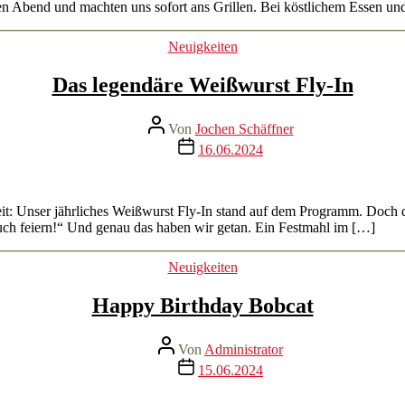
hen Abend und machten uns sofort ans Grillen. Bei köstlichem Essen un
Kategorien
Neuigkeiten
Das legendäre Weißwurst Fly-In
Beitragsautor
Von
Jochen Schäffner
Veröffentlichungsdatum
16.06.2024
t: Unser jährliches Weißwurst Fly-In stand auf dem Programm. Doch da
uch feiern!“ Und genau das haben wir getan. Ein Festmahl im […]
Kategorien
Neuigkeiten
Happy Birthday Bobcat
Beitragsautor
Von
Administrator
Veröffentlichungsdatum
15.06.2024