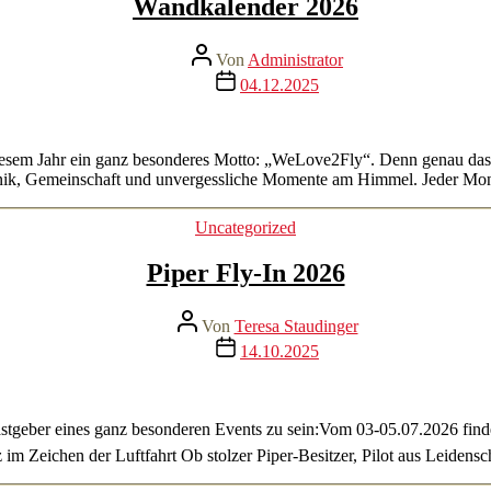
Wandkalender 2026
Beitragsautor
Von
Administrator
Veröffentlichungsdatum
04.12.2025
 diesem Jahr ein ganz besonderes Motto: „WeLove2Fly“. Denn genau das 
echnik, Gemeinschaft und unvergessliche Momente am Himmel. Jeder Mo
Kategorien
Uncategorized
Piper Fly-In 2026
Beitragsautor
Von
Teresa Staudinger
Veröffentlichungsdatum
14.10.2025
astgeber eines ganz besonderen Events zu sein:Vom 03-05.07.2026 findet
m Zeichen der Luftfahrt Ob stolzer Piper-Besitzer, Pilot aus Leidensch