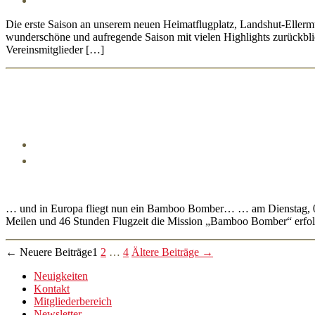
Die erste Saison an unserem neuen Heimatflugplatz, Landshut-Ellerm
wunderschöne und aufregende Saison mit vielen Highlights zurückbl
Vereinsmitglieder […]
… und in Europa fliegt nun ein Bamboo Bomber… … am Dienstag, 05. 
Meilen und 46 Stunden Flugzeit die Mission „Bamboo Bomber“ erfol
Seitennummerierung
←
Neuere
Beiträge
1
2
…
4
Ältere
Beiträge
→
der
Neuigkeiten
Kontakt
Beiträge
Mitgliederbereich
Newsletter