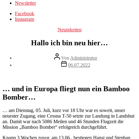
Newsletter
Facebook
Instagram
Kategorien
Neuigkeiten
Hallo ich bin neu hier…
Beitragsautor
Von
Administrator
Veröffentlichungsdatum
06.07.2022
… und in Europa fliegt nun ein Bamboo
Bomber…
… am Dienstag, 05. Juli, kurz vor 18 Uhr war es soweit, unser
neuester Zugang, eine Cessna T-50 setzte zur Landung in Landshut
an. Damit war nach 5086 Meilen und 46 Stunden Flugzeit die
Mission „Bamboo Bomber“ erfolgreich durchgeführt.
Knapp 3 Wochen zuvor, am 13.06., bestiegen Hansi und Stephan