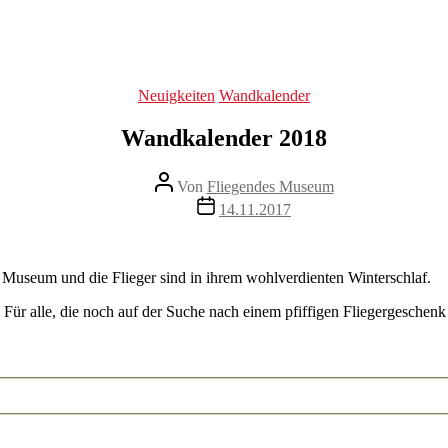
Kategorien
Neuigkeiten
Wandkalender
Wandkalender 2018
Beitragsautor
Von
Fliegendes Museum
Veröffentlichungsdatum
14.11.2017
n Museum und die Flieger sind in ihrem wohlverdienten Winterschlaf.
Für alle, die noch auf der Suche nach einem pfiffigen Fliegergeschenk